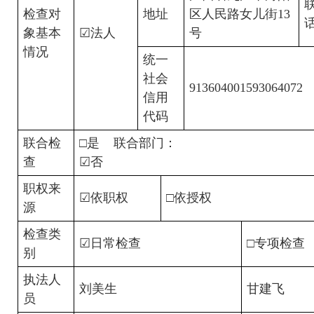
检查对
地址
区人民路女儿街13
象基本
☑法人
号
情况
统一
社会
913604001593064072
信用
代码
联合检
□是    联合部门：
查
☑否
职权来
☑依职权
□依授权
源
检查类
☑日常检查
□专项检查
别
执法人
刘美生
甘建飞
员