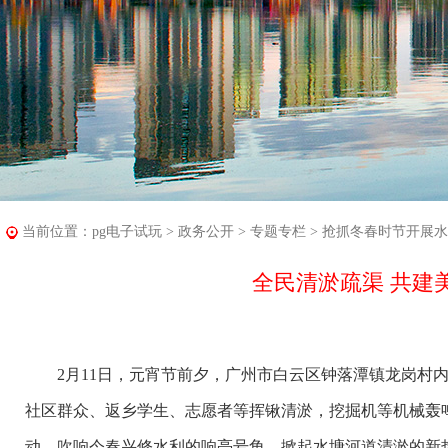
当前位置：
pg电子试玩
>
政务公开
>
专题专栏
>
抢抓冬春时节开展水
全民清淤疏渠 共建
2月11日，元宵节前夕，广州市白云区钟落潭镇龙岗村内
社区群众、返乡学生、志愿者等挥锹清淤，挖掘机等机械轰
动，吹响今春兴修水利的响亮号角，掀起水塘河道清淤的新