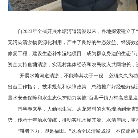
自2023年全省开展水塘河道清淤以来，各地探索建立了“
无污染清淤物资源化利用，产生了良好的生态效益、经济效
修复工程，建设生态补水湿地项目，成为群众身边的生态节
资金支持鱼塘清淤，实现村集体经济和农民收入共同增长，
“开展水塘河道清淤，不能毕其功于一役，必须久久为功！
出台工作指引、技术规范和保障政策，总结推广好经验好做
量水安全保障和水生态保护助力实施“百县千镇万村高质量发
南粤春来早，人勤地生宝。从龙岗村的火热现场到全省5688
势，传承千年治水传统，推动实现水畅其流、水清岸绿，重
“耕者下力，即是福田。”这场全民清淤战役，不仅疏通了