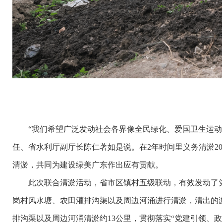
“我们希望广泛发动社会各界像全民绿化、爱国卫生运动一
任、省水利厅副厅长陈仁著如是说。在2年时间里义务清淤2
清淤，共同为建设绿美广东作出应有贡献。
此次联合清淤活动，省市区镇村五级联动，有效发动了党政
岗村风水塘、农田灌排沟渠以及周边河涌进行清淤，清出的淤
排沟渠以及周边河涌清淤约13公里，贯彻落实“党建引领、