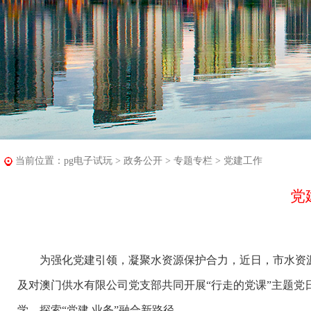
当前位置：
pg电子试玩
>
政务公开
>
专题专栏
>
党建工作
党
为强化党建引领，凝聚水资源保护合力，近日，市水资源
及对澳门供水有限公司党支部共同开展“行走的党课”主题
学，探索“党建 业务”融合新路径。