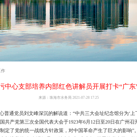
工作
污中心支部培养内部红色讲解员开展打卡“广东
来源：珠海市水务局 2021-07-28 17:25
通党员刘文峰深沉的解说道：“中共三大会址纪念馆分为‘上下求索
共产党第三次全国代表大会于1923年6月12日至20日在广州
制定了党的统一战线方针政策，对中国革命产生了巨大的影响”