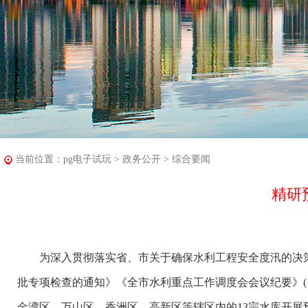
当前位置：
pg电子试玩
>
政务公开
>
综合要闻
精研
为深入贯彻落实省、市关于确保水利工程安全度汛的决策部
批专项检查的通知》《全市水利重点工作调度会会议纪要》(〔
金湾区、万山区、香洲区、高新区等辖区内的13宗水库开展