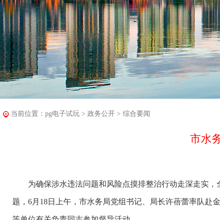
当前位置：
pg电子试玩
>
政务公开
>
综合要闻
市水
为确保涉水违法问题和风险点摸排整治行动走深走实，全
题，6月18日上午，市水务局党组书记、局长许蓓蕾率队赴
等单位有关负责同志参加督导活动。