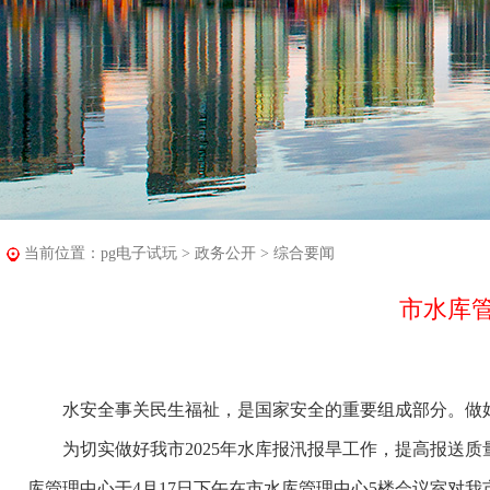
当前位置：
pg电子试玩
>
政务公开
>
综合要闻
市水库管
水安全事关民生福祉，是国家安全的重要组成部分。做好
为切实做好我市2025年水库报汛报旱工作，提高报送质
库管理中心于4月17日下午在市水库管理中心5楼会议室对