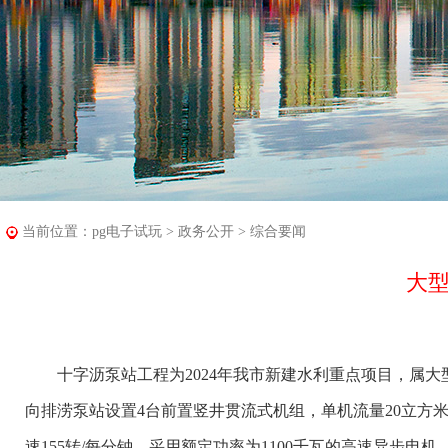
当前位置：
pg电子试玩
>
政务公开
>
综合要闻
大
十字沥泵站工程为2024年我市新建水利重点项目，属大
向排涝泵站设置4台
前置竖井贯流式机组
，
单机流量20立方米
速155转/每分钟，采用额定功率为1100千瓦的高速异步电