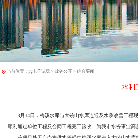
当前位置：
pg电子试玩
>
政务公开
>
综合要闻
水利
3月14日，梅溪水库与大镜山水库连通及水质改善工程现
顺利通过单位工程及合同工程完工验收，为我市水务事业高
该项目处于广南梅供水管经由梅溪水库进入大镜山水库的连通