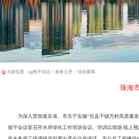
当前位置：
pg电子试玩
>
政务公开
>
综合要闻
珠海
为深入贯彻落实省、市关于实施“百县千镇万村高质量发展
值守会议室召开水岸绿化工作培训会议。培训以现场 线上
市水务局三级调研员邹霁出席会议并讲话。市公共工程建设