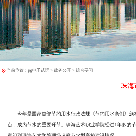
当前位置：
pg电子试玩
>
政务公开
>
综合要闻
珠海
今年是国家首部节约用水行政法规《节约用水条例》颁布
点，成为节水的重要环节。珠海艺术职业学院经过1年多的节水
家组到珠海艺术学院现场考察节水型高校建设情况。