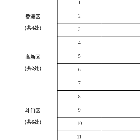
1
2
香洲区
（共4处）
3
4
5
高新区
（共2处）
6
7
8
9
斗门区
（共6处）
10
11