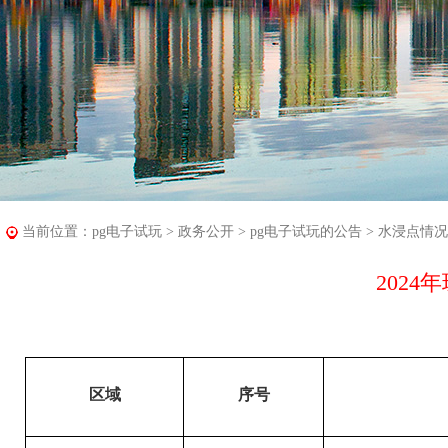
当前位置：
pg电子试玩
>
政务公开
>
pg电子试玩的公告
>
水浸点情况
202
区域
序号