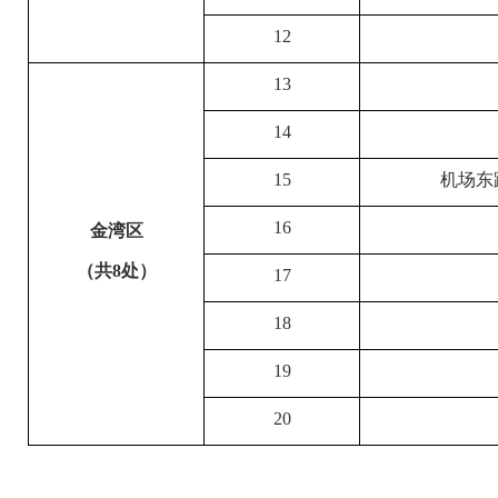
12
13
14
15
机场东
16
金湾区
（共8处）
17
18
19
20