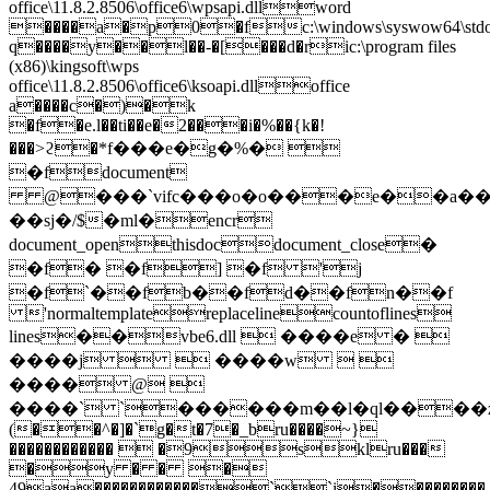
office\11.8.2.8506\office6\wpsapi.dllword
����a�p0�fc:\windows\syswow64\stdo
q����y��l��-�[���d�ric:\program files
(x86)\kingsoft\wps
office\11.8.2.8506\office6\ksoapi.dlloffice
a����c�)�k
�f�e.l��ti��e�2���i�%��{k�!
���>ϩ�*f���e�g�%� 
�fdocument
@���`vifc���o�o���e��a��j
��sj�/$�ml�encr
document_openthisdocdocument_close�
�f� �f] �f 'j
�f`��fb��fd��fn��f
'normaltemplatereplacelinecountoflines
lines��vbe6.dll  ����e � 
����j   ����w  
���� @ 
����` `������m��l�ql����zݎ@�h
(��^�]�`g�t�7�_bru����~}
������������  �9sklru���
�y � � �
49aa������������``i���������