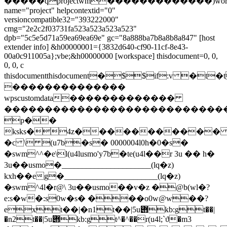
�����qprojectwm�������������)wordd
name="project" helpcontextid="0"
versioncompatible32="393222000"
cmg="2e2c2f03731fa523a523a523a523"
dpb="5c5e5d71a59ea69ea69e" gc="8a888ba7b8a8b8a847" [host
extender info] &h00000001={3832d640-cf90-11cf-8e43-
00a0c911005a};vbe;&h00000000 [workspace] thisdocument=0, 0,
0, 0, c
thisdocumentthisdocument�$$if:v 
��������������
wpscustomdata�������������
���������������������������
p��
ksks�4z�����������
�c \ (u7b�s� 0000004l0h�0�s�
�swm^^�e\l(u4lusmo'y7b�te(u4l��r 3u �� h�
3u��usmo�______________________(lq�z)
kxh��eg�_______________________(lq�z)
�swm^4l�r@\ 3u��usmo��v�z �@b(wl�?
e:s�w�:s0w�s� ���o0w@w��?
ext��|�n1t��|5u݋kb:gt��|
�n2t��|5u݋kb:gt^�^��r(u4l;`ϑ�m3