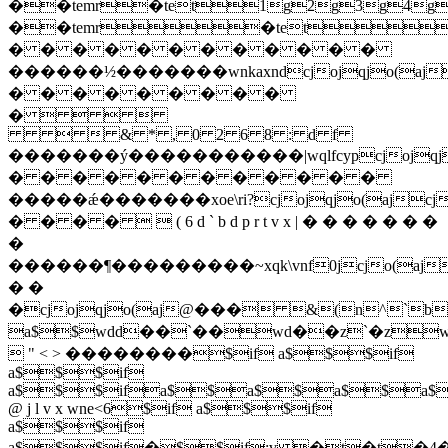
��temr�tet1g2g3g4g5
��temr�tet8
� � � � � � � � � � � �
������½�������wnkaxndcjojqjo(ajcjoj
� � � � � � � � �
�    
  & * , 0 2 6 8 : d f
�������ý�����������|wqlfcypcjojqjajc
� � � � � � � � � � � �
�����ǽ�������xoe\ri?cjojqjo(ajcjojq
� � � �   ( 6 d ` b d p r t v x | � � � � � � �
�
������¶���������~xqk\vnf0jcjo(aj0j
� �
�cjojqjo(aj@��� &(n^
a$$wdd��`��wd��z`�z
 " < > ��������$if a$$$if
a$$$if
a$$$ifa$$a$$a$$a$
@ j l v x wne<6$if a$$$if
a$$$if
a$$$if�$$if:v �t�