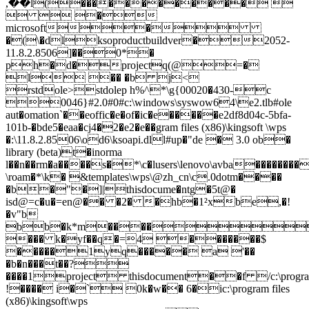
,��l(������������ 
  �
microsoft�
�(\�dlksoproductbuildver�2052-
11.8.2.8506]��0*�
ph�d�projectq(@=�
l �� �b j<
rstdole>stdolep h%^*\g{00020�430-c
0046}#2.0#0#c:\windows\syswow64\e2.tlb#ole
aut�omation`��eoffic�e�of�ic�e�����e2df8d04c-5bfa-
101b-�bde5�eaa�cj4�2�e2�e��gram files (x86)\kingsoft \wps
�:\11.8.2.8506\od6\ksoapi.dll#up�"de � 3.0 ob�
library (beta)t�inorma
l��n��rm�a����s�*\c�lusers\lenovo\avba�����
\roam�*\k� &templates\wps\@zh_cn\c.0dotm����
�b�"�]|thisdocume�ntg�5t@�
isd@=c�u�=en@�� �2� �hb�1²xbe,�!
�v"b
bb�k*m����s*\cc:\user
��� k�yf��q�=4 �������$
�����1yq����� a '��
�b�n���t��?
����1project thisdocument��f /c:\progra~2\
!���� i�` 0k�w�� 6�ic:\program files
(x86)\kingsoft\wps