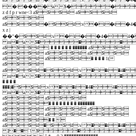
�\����a$��
z d f p r wne<3 a$$$if a$$$if
a$$$if
a$$$if�$$if:v �t
x z |
��"�$$if:v �t�t�4�
m�a$���
a$$$if| � � � � � � ������ a$$$if
a$$$if a$$$if a$$$if
a$$$if a$$$if� � � � 1(
a$$$if
a$$$if�$$if:v �t�t�
m�a$���
� � � �
���)�$$if:v �t�t�4�4�
m�a$���
a$$$if a$$$if
a$$$if� � � � � � � � �������
a$$$if a$$$if a$$$if
a$$$if a$$$if a$$$if
a$$$if� � 
a$$$if�$$if:v �t�t�
]��`!$��