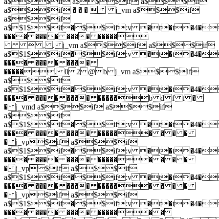
a$$$if a$$$if a$$$if
a$$$if � � �  j_vm a$$$if
a$$$if
a$$1$$if�$$if:v �t�t
���� ���� ���� �����
 , . j_vm a$$$if a$$$if
a$$1$$if�$$if:v �t�t
���� ���� ����
�����. 0 2 @ b j_vm a$$$if
a$$$if
a$$1$$if�$$if:v �t�t
���� ���� ���� �����b d f t �
� j_vmd a$$$if a$$$if
a$$$if
a$$1$$if�$$if:v �t�t
���� ���� ���� ������ � � �
� j_vp$if a$$$if
a$$1$$if�$$if:v �t�t
���� ���� ���� ������ � � �
� j_vp$if a$$$if
a$$1$$if�$$if:v �t�t
���� ���� ���� ������ � � �
� j_vp$if a$$$if
a$$1$$if�$$if:v �t�t
���� ���� ���� ������ �