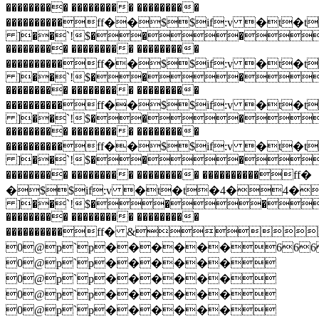
��������� ��������� ���������
����������ff��$$if:v 
]��`!$���
��������� ��������� ���������
����������ff��$$if:v 
]��`!$���
��������� ��������� ���������
����������ff��$$if:v 
]��`!$���
��������� ��������� ���������
����������ff��$$if:v 
]��`!$���
��������� ��������� ��������� ����������ff�
�$$if:v �t�t�4�4
]��`!$���
��������� ��������� ���������
����������ff� &
0@p`p������666
0@p`p������
0@p`p������
0@p`p������
0@p`p������