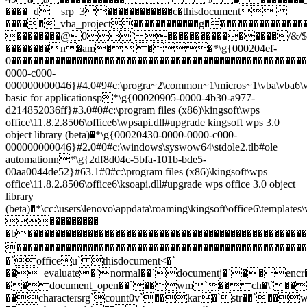
����=d__srp_3������������c�thisdocument
�����_vba_project������������g����������
��������@0` ����������������/
��������n�am� ��*\g{000204ef-
0������������������������������������������������������
0000-c000-
000000000046}#4.0#9#c:\progra~2\common~1\micros~1\vba\vba6\vb
basic for applicationsp*\g{00020905-0000-4b30-a977-
d214852036ff}#3.0#0#c:\program files (x86)\kingsoft\wps
office\11.8.2.8506\office6\wpsapi.dll#upgrade kingsoft wps 3.0
object library (beta)�*\g{00020430-0000-0000-c000-
000000000046}#2.0#0#c:\windows\syswow64\stdole2.tlb#ole
automationn*\g{2df8d04c-5bfa-101b-bde5-
00aa0044de52}#63.1#0#c:\program files (x86)\kingsoft\wps
office\11.8.2.8506\office6\ksoapi.dll#upgrade wps office 3.0 object
library
(beta)�*\cc:\users\lenovo\appdata\roaming\kingsoft\office6\te
���������
�b������������������������������������������������
��������������������������������������������������
�`officeu` thisdocument<�`
��_evaluate�`normal��`documentj�`��e
��document_open��`��wm`��ch�\`��ac
��charactersrg`count0v`��kar�`str��`��wh