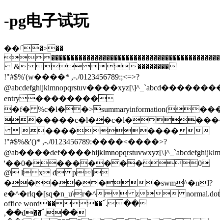
-pg电子试玩
��ࡱ�>��
�����������������������������������������������
&��������
!"#$%'(w����* ,-./0123456789:;<=>?
@abcdefghijklmnopqrstuv����xyz[\
entry��������
�f� %c�l��>summaryinformation(��
�����c�l��c�l����
��������
!"#$%&'()* ,-./0123456789:����<����>?
@ab����def����hijklmnopqrstuvwxyz[\]^_`abcdef
'��0��������0
@ l x d p|
������swm^�nl?
e�^�rlq�[sq�n_u\r�^ z܏ normal.dotğ�h�u5@@s�/6o@t�r���@���b�l�@lpq��flmicrosoft
office word����՜.��
,��d��՜.��