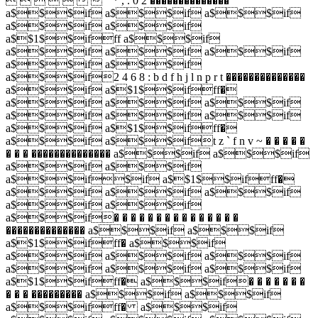
       " * , . 0 2 ��������������
a$$$if a$$$if a$$$if
a$$$if a$$$if
a$$1$$ifff a$$$if
a$$$if a$$$if a$$$if
a$$$if a$$$if
a$$$if2 4 6 8 : b d f h j l n p r t ��������������
a$$$if a$$1$$ifff�
a$$$if a$$$if a$$$if
a$$$if a$$$if a$$$if
a$$$if a$$1$$ifff�
a$$$if a$$$ift z ` f n v ~ � � � � �
� � � �������������� a$$$if a$$$if
a$$$if a$$$if
a$$$if$if a$$1$$ifff�
a$$$if a$$$if a$$$if
a$$$if a$$$if
a$$$if� � � � � � � � � � � � � � �
�������������� a$$$if a$$$if
a$$1$$ifff� a$$$if
a$$$if a$$$if a$$$if
a$$$if a$$$if a$$$if
a$$1$$ifff� a$$$if� � � � � � �
� � � ��������� a$$$if a$$$if
a$$$ifff� a$$$if