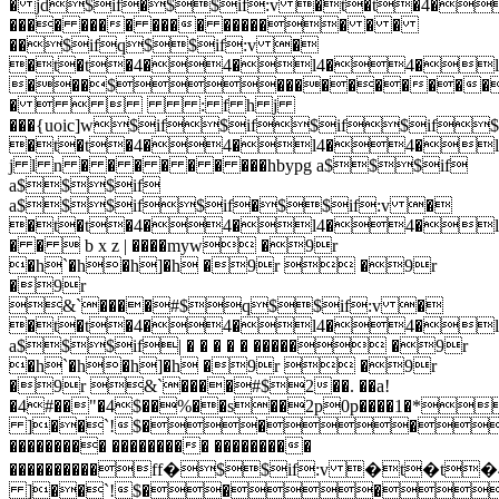
� jd$if�$$if:v �t�t
���� ���� ���� ������ � �
��$ifq$$if:v �
�t�t�4�4�l4�4�
���$���������
�    : f h j
���{uoic]w$if$if$if$if
�t�t�4�4�l4�4�
j l n � � � � � � ���hbypg a$$$if
a$$$if
a$$$if$if�$$if:v �
�t�t�4�4�l4�4�
� �  b x z | ����myw �9r
�h`�h�h]�h �9r  �9r
�9r
&`����#$q$$if:v �
�t�t�4�4�l4�4�
a$$$if| � � � � � ����� �9r
�h`�h�h]�h �9r  �9r
�9r &`����#$2��. ��a!
�4#��"�4$��%��s��2p0p����1�
]��`!$���
��������� ��������� ���������
����������ff�$$if:v �
]��`!$���